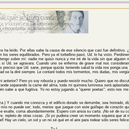
a leído. Por ellas sabe la causa de ese silencio que casi fue definitivo.
los seres equilibrados. Pero ya el torbellino pasó, Ud. lo ha visto. Perdóne
 tengo sobre mí: nadie me quiso nunca y me iré de la vida sin que alguien m
a si Ud. se agravara. Cuando uno se enferma de grave mal nos consideran p
 preciso que Ud. sane, porque quizás teniendo salud la vida nos ponga una 
rdad se la diré siempre. Le contaré todos mis tormentos, mis dudas, mis verg
 anterior? Pero yo soy robusta y puedo resistir mucho.
Quiero que no discu
rande separando la carne del alma, toda mi quimera luminosa será aplastada
én sabe a que fugitiva. Yo no estoy jugando a "querer poetas"; esto nos me
) Y cuando me conozca y el edificio dorado se derrumbe, sea honrado, díga
orque mío no puede ser; todo, menos que juegue con este guiñapo de corazón q
 se exalte, coma abundantemente. Espero con ansia su carta. ¡No sé de su 
ebre, repleto de otras cosas. ¡Si yo pudiera creer un momento siquiera que 
el! Hay un cielo, un sol y un no sé qué en el aire para rodear sólo seres fe
Tu L.