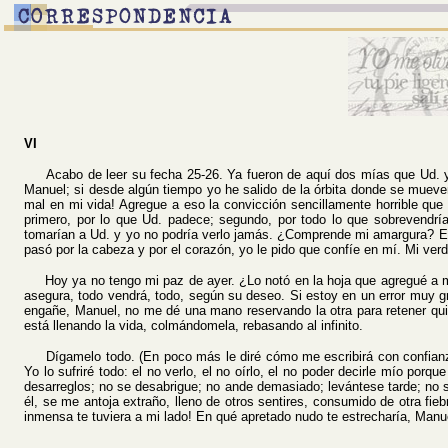
VI
Acabo de leer su fecha 25-26. Ya fueron de aquí dos mías que Ud. ya h
Manuel; si desde algún tiempo yo he salido de la órbita donde se mueven 
mal en mi vida! Agregue a eso la convicción sencillamente horrible que
primero, por lo que Ud. padece; segundo, por todo lo que sobrevendrí
tomarían a Ud. y yo no podría verlo jamás. ¿Comprende mi amargura? Es
pasó por la cabeza y por el corazón, yo le pido que confíe en mí. Mi ve
Hoy ya no tengo mi paz de ayer. ¿Lo notó en la hoja que agregué a mi
asegura, todo vendrá, todo, según su deseo. Si estoy en un error muy g
engañe, Manuel, no me dé una mano reservando la otra para retener qui
está llenando la vida, colmándomela, rebasando al infinito.
Dígamelo todo. (En poco más le diré cómo me escribirá con confianza.
Yo lo sufriré todo: el no verlo, el no oírlo, el no poder decirle mío p
desarreglos; no se desabrigue; no ande demasiado; levántese tarde; no
él, se me antoja extraño, lleno de otros sentires, consumido de otra fi
inmensa te tuviera a mi lado! En qué apretado nudo te estrecharía, Manu