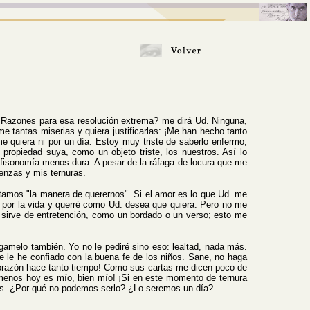
 ¿Razones para esa resolución extrema? me dirá Ud. Ninguna,
me tantas miserias y quiera justificarlas: ¡Me han hecho tanto
e quiera ni por un día. Estoy muy triste de saberlo enfermo,
ropiedad suya, como un objeto triste, los nuestros. Así lo
fisonomía menos dura. A pesar de la ráfaga de locura que me
üenzas y mis ternuras.
tamos "la manera de querernos". Si el amor es lo que Ud. me
 por la vida y querré como Ud. desea que quiera. Pero no me
 sirve de entretención, como un bordado o un verso; esto me
melo también. Yo no le pediré sino eso: lealtad, nada más.
ue le he confiado con la buena fe de los niños. Sane, no haga
corazón hace tanto tiempo! Como sus cartas me dicen poco de
al menos hoy es mío, bien mío! ¡Si en este momento de ternura
lices. ¿Por qué no podemos serlo? ¿Lo seremos un día?